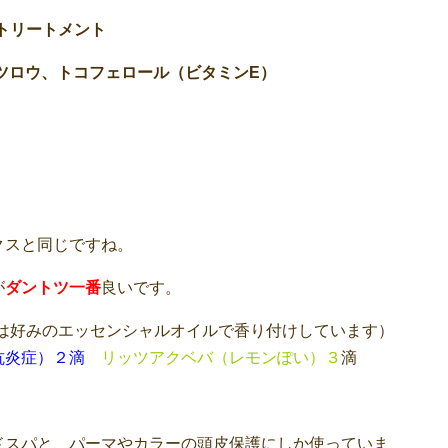
 トリートメント
ツロウ、トコフェロール（ビタミンE）
クスと同じですね。
が
ダントツ一番
良いです。
は好みのエッセンシャルオイルで香り付けしています）
抗炎症）２滴
リッツアクベバ（レモンぽい）３
滴
ドスパと、パーマやカラーの頭皮保護にしか使っていま